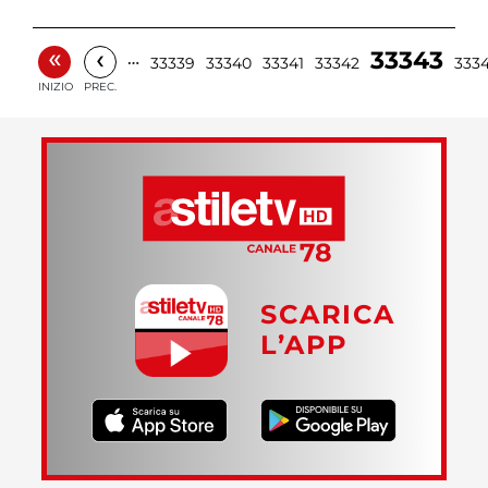
«
‹
33343
…
33339
33340
33341
33342
333
INIZIO
PREC.
SCARICA
L’APP