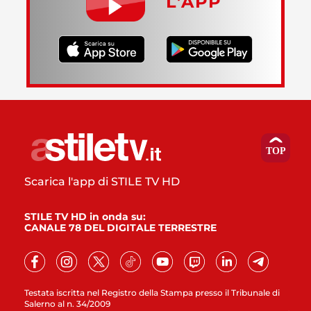
L’APP
Scarica l'app di STILE TV HD
STILE TV HD in onda su:
CANALE 78 DEL DIGITALE TERRESTRE
Testata iscritta nel Registro della Stampa presso il Tribunale di
Salerno al n. 34/2009