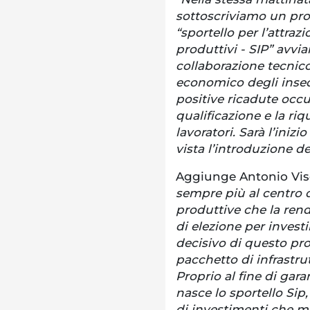
sottoscriviamo un prot
“sportello per l’attra
produttivi - SIP” avv
collaborazione tecnico
economico degli insed
positive ricadute occu
qualificazione e la riq
lavoratori. Sarà l’iniz
vista l’introduzione de
Aggiunge Antonio Vis
sempre più al centro d
produttive che la ren
di elezione per investi
decisivo di questo pr
pacchetto di infrastrut
Proprio al fine di gara
nasce lo sportello Sip
di investimenti che mi