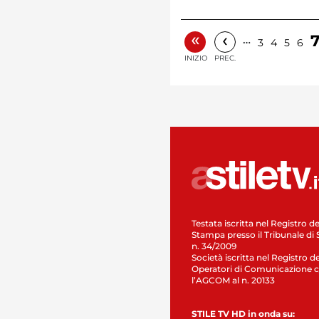
«
‹
…
3
4
5
6
INIZIO
PREC.
Testata iscritta nel Registro de
Stampa presso il Tribunale di 
n. 34/2009
Società iscritta nel Registro de
Operatori di Comunicazione c
l’AGCOM al n. 20133
STILE TV HD in onda su: