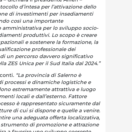
ocollo d’intesa per l’attivazione dello
zione di investimenti per insediamenti
iando così una importante
 amministrativa per lo sviluppo socio-
iamenti produttivi. Lo scopo è creare
pazionali e sostenere la formazione, la
ualificazione professionale dei
io di un percorso davvero significativo
lla ZES Unica per il Sud Italia dal 2024.”
conti.
“La provincia di Salerno è
i processi e dinamiche logistiche e
dono estremamente attrattiva e luogo
menti locali e dall’esterno. Fattore
ocesso è rappresentato sicuramente dal
ture di cui si dispone e quelle a venire.
ntire una adeguata offerta localizzativa,
, strumento di promozione e attrazione
ra a favorire uno sviluppo coerente,