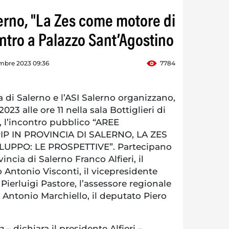
lerno, "La Zes come motore di
ontro a Palazzo Sant’Agostino
mbre 2023 09:36
7784
di Salerno e l’ASI Salerno organizzano,
3 alle ore 11 nella sala Bottiglieri di
, l’incontro pubblico “AREE
IP IN PROVINCIA DI SALERNO, LA ZES
UPPO: LE PROSPETTIVE”. Partecipano
incia di Salerno Franco Alfieri, il
 Antonio Visconti, il vicepresidente
Pierluigi Pastore, l’assessore regionale
e Antonio Marchiello, il deputato Piero
ta
– dichiara il presidente Alfieri –