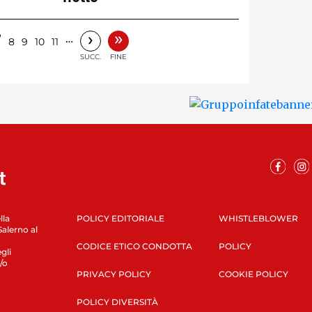
»
›
7
…
8
9
10
11
SUCC.
FINE
lla
POLICY EDITORIALE
WHISTLEBLOWER
Salerno al
CODICE ETICO CONDOTTA
POLICY
gli
/o
PRIVACY POLICY
COOKIE POLICY
POLICY DIVERSITÀ