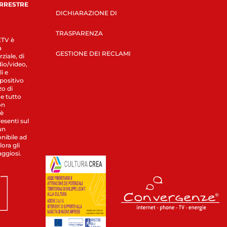
ERRESTRE
DICHIARAZIONE DI
TRASPARENZA
LETV è
a
GESTIONE DEI RECLAMI
ziale, di
dio/video,
i e
spositivo
zo di
 e tutto
on
 è
esenti sul
un
nibile ad
ora gli
aggiosi.