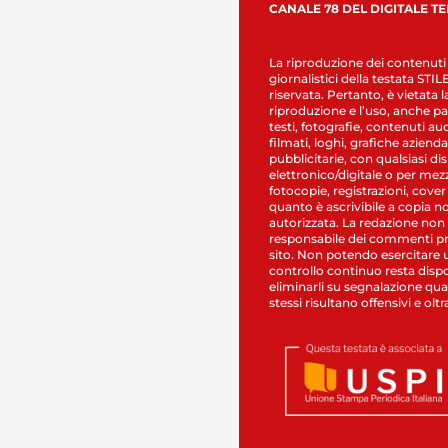
CANALE 78 DEL DIGITALE T
La riproduzione dei contenuti
giornalistici della testata STI
riservata. Pertanto, è vietata l
riproduzione e l’uso, anche par
testi, fotografie, contenuti au
filmati, loghi, grafiche aziendal
pubblicitarie, con qualsiasi di
elettronico/digitale o per mez
fotocopie, registrazioni, cover
quanto è ascrivibile a copia n
autorizzata. La redazione non
responsabile dei commenti pr
sito. Non potendo esercitare 
controllo continuo resta dispo
eliminarli su segnalazione qual
stessi risultano offensivi e oltr