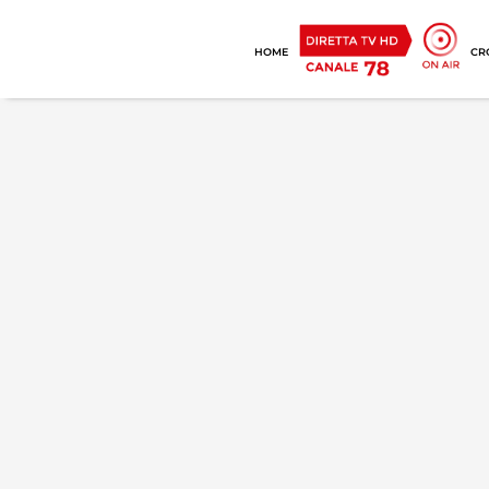
HOME
CR