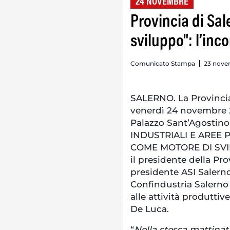
24 NOVEMBRE
Provincia di Sa
sviluppo": l’inc
Comunicato Stampa
23 nove
SALERNO. La Provincia 
venerdì 24 novembre 202
Palazzo Sant’Agostino
INDUSTRIALI E AREE P
COME MOTORE DI SVIL
il presidente della Prov
presidente ASI Salerno
Confindustria Salerno 
alle attività produttiv
De Luca.
“
Nella stessa mattina