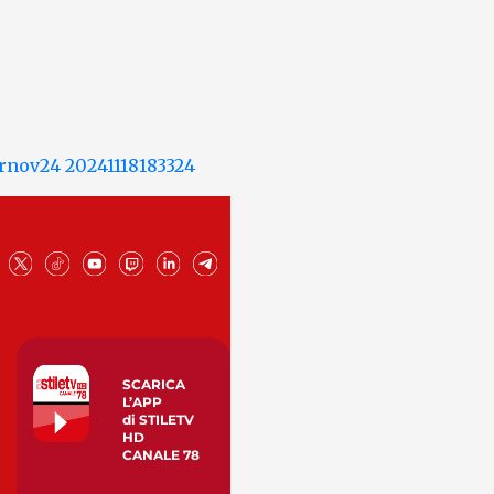
SCARICA
L’APP
di STILETV
HD
CANALE 78