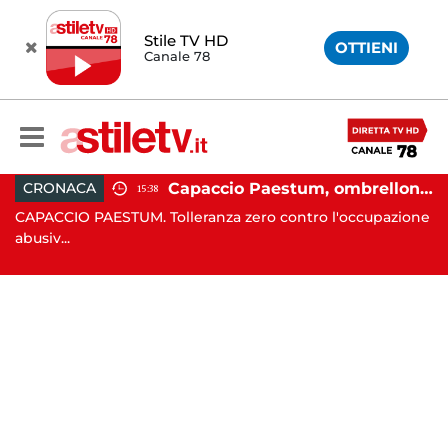
Stile TV HD
OTTIENI
Canale 78
 in moto nella notte: 19enne in prognosi riservata
Capaccio Paestum, ombrellone selvaggio: blitz della Municipale, sgomberate tutte le spiagge libere
CRONACA
15:38
in
CAPACCIO PAESTUM. Tolleranza zero contro l'occupazione
C
abusiv...
dr