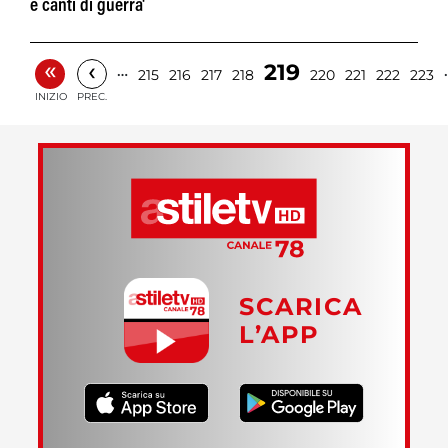
e canti di guerra'
«
‹
219
…
215
216
217
218
220
221
222
223
INIZIO
PREC.
SCARICA
L’APP