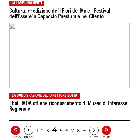
GLI APPUNTAMENTI
Cultura, 7^ edizione de 'I Fiori del Male - Festival
dell'Essere' a Capaccio Paestum e nel Cilento
LA SODDISFAZIONE DEL DIRETTORE BOTTA
Eboli, MOA ottiene riconoscimento di Museo di Interesse
Regionale
«
»
‹
›
4
…
1
2
3
5
6
7
8
INIZIO
PREC.
SUCC.
FINE