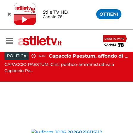
Stile TV HD
OTTIENI
Canale 78
 Campi Flegrei, nuova scossa e sciame sismico
Capaccio Paestum, affondo di Forza Italia: "Paolino è arrivato al capolinea"
POLITICA
12:02
CAPACCIO PAESTUM. Crisi politico-amministrativa a
AV
Capaccio Pa...
un