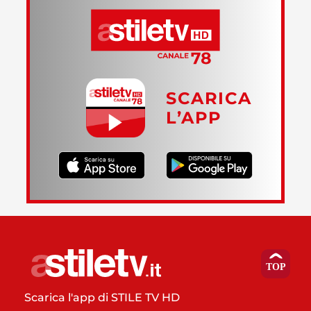
SCARICA
L’APP
Scarica l'app di STILE TV HD