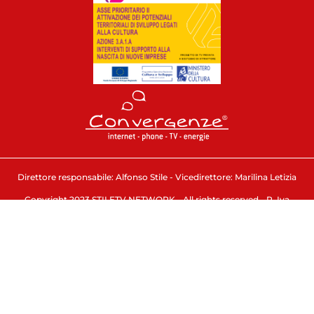
Direttore responsabile: Alfonso Stile - Vicedirettore: Marilina Letizia
Copyright 2023 STILETV NETWORK - All rights reserved - P. Iva
04814100659 - Capaccio Paestum (SA) - ITALIA