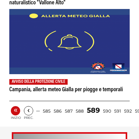
naturalistico "Vallone Alto"
AVVISO DELLA PROTEZIONE CIVILE
Campania, allerta meteo Gialla per piogge e temporali
«
‹
589
…
585
586
587
588
590
591
592
5
INIZIO
PREC.