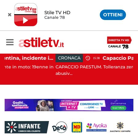
Stile TV HD
OTTIENI
Canale 78
Altavilla Silentina, incidente in moto nella notte: 19enne in prognosi riservata
CRONACA
15:38
 19enne in
CAPACCIO PAESTUM. Tolleranza zero contro l'occup
abusiv...