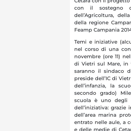
Cetara con il progetto
con il sostegno de
dell’Agricoltura, dell
della regione Campan
Feamp Campania 2014
Temi e iniziative (alc
nel corso di una con
novembre (ore 11) nel
di Vietri sul Mare, in
saranno il sindaco d
preside dell’IC di Viet
dell’infanzia, la sc
secondo grado) Mil
scuola è uno degli a
dell’iniziativa: grazie
dell’area marina pro
entrato nelle aule, a 
e delle medie di Ceta