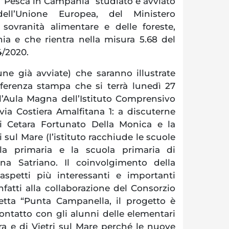
 “Pesca in Campania” studiato e avviato
ll’Unione Europea, del Ministero
a sovranità alimentare e delle foreste,
ia e che rientra nella misura 5.68 del
/2020.
une già avviate) che saranno illustrate
ferenza stampa che si terrà lunedì 27
l’Aula Magna dell’Istituto Comprensivo
 via Costiera Amalfitana 1: a discuterne
i Cetara Fortunato Della Monica e la
ri sul Mare (l’istituto racchiude le scuole
uola primaria e la scuola primaria di
ena Satriano.
Il coinvolgimento della
spetti più interessanti e importanti
 infatti alla collaborazione del Consorzio
tetta “Punta Campanella, il progetto è
contatto con gli alunni delle elementari
ra e di Vietri sul Mare perché le nuove