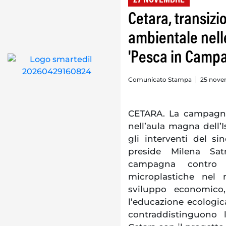
Cetara, transiz
ambientale nel
'Pesca in Campa
Comunicato Stampa
25 nove
CETARA.
La campagna
nell’aula magna dell’I
gli interventi del s
preside Milena Satr
campagna contro l
microplastiche nel m
sviluppo economico,
l’educazione ecologic
contraddistinguono 