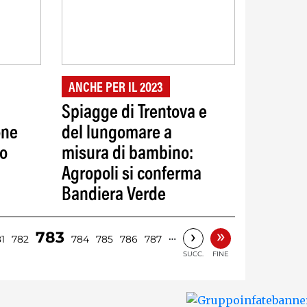
ANCHE PER IL 2023
Spiagge di Trentova e
one
del lungomare a
to
misura di bambino:
Agropoli si conferma
Bandiera Verde
»
›
783
…
1
782
784
785
786
787
SUCC.
FINE