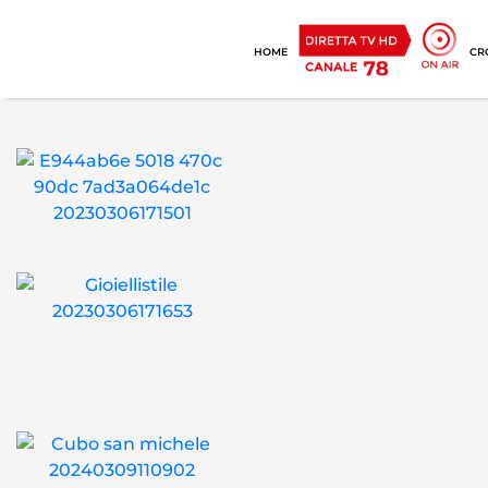
HOME
CR