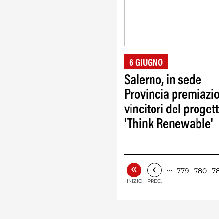
6 GIUGNO
Salerno, in sede
Provincia premiazi
vincitori del proget
'Think Renewable'
«
‹
…
779
780
78
INIZIO
PREC.