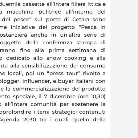
uemila cassette all’intera filiera ittica e
na macchina pulitrice all’interno del
 del pesce” sul porto di Cetara sono
me iniziative del progetto “Pesca in
stanzierà anche in un’altra serie di
 oggetto della conferenza stampa di
ranno fino alla prima settimana di
o dedicato allo show cooking e alla
ta alla sensibilizzazione del consumo
he locali, poi un “press tour” rivolto a
 blogger, influencer, e buyer italiani con
are la commercializzazione del prodotto
nto speciale, il 7 dicembre (ore 10,30)
to all’intera comunità per sostenere la
approfondire i temi strategici contenuti
l’Agenda 2030 tra i quali quello della