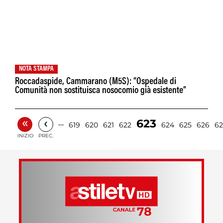
NOTA STAMPA
Roccadaspide, Cammarano (M5S): “Ospedale di
Comunità non sostituisca nosocomio già esistente”
«
‹
623
…
619
620
621
622
624
625
626
62
INIZIO
PREC.