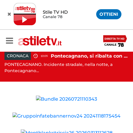
Stile TV HD
OTTIENI
Canale 78
raffollato nel centro storico: maxi sanzione e trasferimento ospiti
Pontecagnano, si ribalta con l'auto alla rotatoria: giovane ferito
CRONACA
10:09
PONTECAGNANO. Incidente stradale, nella notte, a
C
Pontecagnano...
Ca