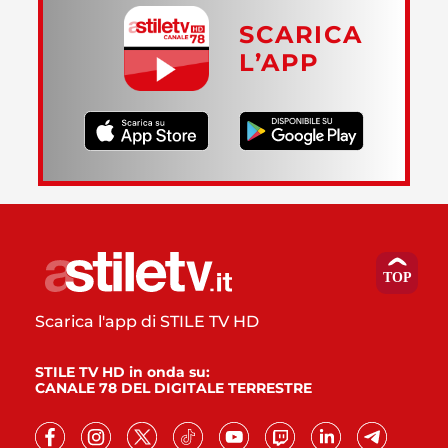
SCARICA
L’APP
Scarica l'app di STILE TV HD
STILE TV HD in onda su:
CANALE 78 DEL DIGITALE TERRESTRE