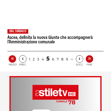
DAL SINDACO
Ascea, definita la nuova Giunta che accompagnerà
l'Amministrazione comunale
«
»
‹
›
5
…
1
2
3
4
6
7
8
9
INIZIO
PREC.
SUCC.
FINE