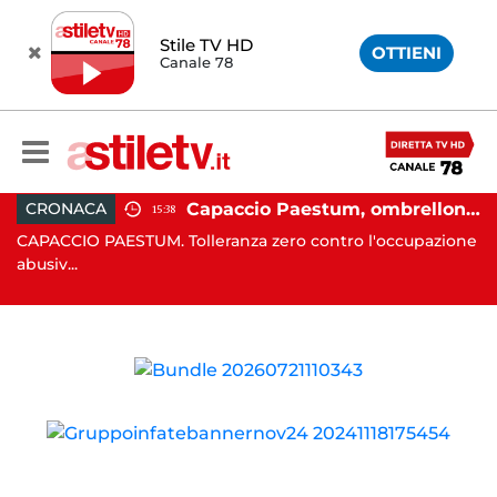
Stile TV HD
OTTIENI
Canale 78
 in moto nella notte: 19enne in prognosi riservata
Capaccio Paestum, ombrellone selvaggio: blitz della Municipale, sgomberate tutte le spiagge libere
CRONACA
15:38
in
CAPACCIO PAESTUM. Tolleranza zero contro l'occupazione
C
abusiv...
dr