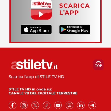
SCARICA
L’APP
Scarica l'app di STILE TV HD
STILE TV HD in onda su:
CANALE 78 DEL DIGITALE TERRESTRE