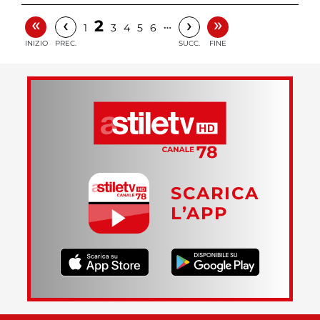
«
»
‹
›
2
…
1
3
4
5
6
INIZIO
PREC.
SUCC.
FINE
SCARICA
L’APP