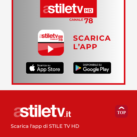
SCARICA
L’APP
Scarica l'app di STILE TV HD