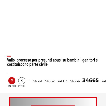
Vallo, processo per presunti abusi su bambini: genitori si
costituiscono parte civile
«
‹
34665
…
34661
34662
34663
34664
34
INIZIO
PREC.