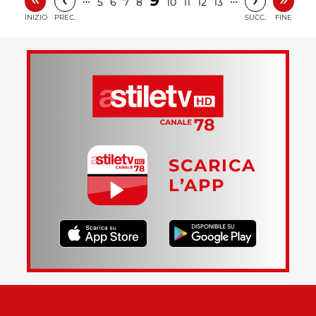
9
5
6
7
8
10
11
12
13
INIZIO
PREC.
SUCC.
FINE
SCARICA
L’APP