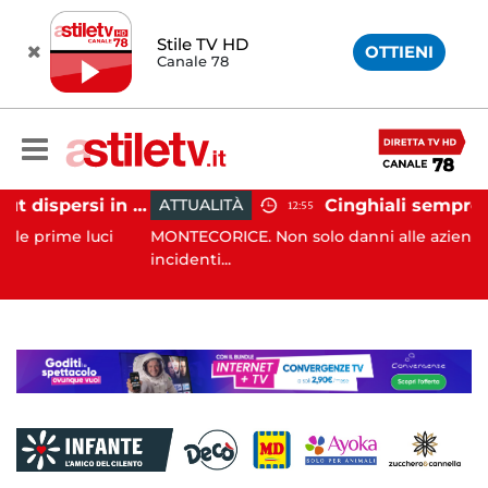
Stile TV HD
OTTIENI
Canale 78
Tramonti, 19 scout dispersi in montagna salvati dai vigili del fuoco
ATTUALITÀ
12:55
luci
MONTECORICE. Non solo danni alle aziende agricole 
incidenti...