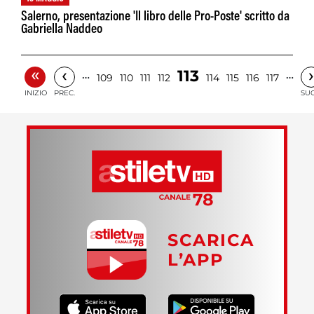
Salerno, presentazione 'Il libro delle Pro-Poste' scritto da
Gabriella Naddeo
«
‹
›
113
…
…
109
110
111
112
114
115
116
117
INIZIO
PREC.
SUC
SCARICA
L’APP