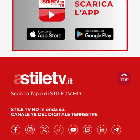
SCARICA
L’APP
Scarica l'app di STILE TV HD
STILE TV HD in onda su:
CANALE 78 DEL DIGITALE TERRESTRE