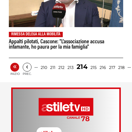
RIMESSA DELEGA ALLA MOBILITÀ
Appalti pilotati, Cascone: "L'associazione accusa
infamante, ho paura per la mia famiglia"
«
‹
214
…
…
210
211
212
213
215
216
217
218
INIZIO
PREC.