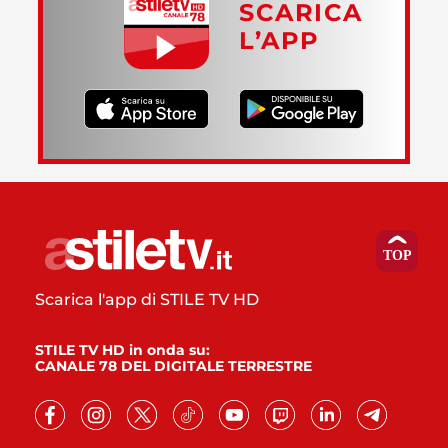
SCARICA
L’APP
Scarica l'app di STILE TV HD
STILE TV HD in onda su:
CANALE 78 DEL DIGITALE TERRESTRE