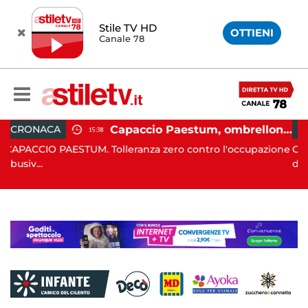
Stile TV HD
OTTIENI
Canale 78
Capaccio Paestum, ombrellone selvaggio: blitz della Municipale, sgomberate tutte le spiagge libere
POLITICA
19:43
Tolleranza zero contro l'occupazione
CAPACCIO PAESTUM. È st
drammatico, q...