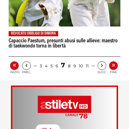
REVOCATO OBBLIGO DI DIMORA
Capaccio Paestum, presunti abusi sulle allieve: maestro
di taekwondo torna in libertà
«
»
‹
›
7
…
…
3
4
5
6
8
9
10
11
INIZIO
PREC.
SUCC.
FINE