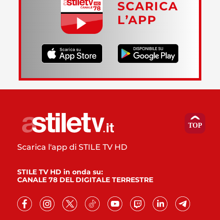
SCARICA
L’APP
Scarica l'app di STILE TV HD
STILE TV HD in onda su:
CANALE 78 DEL DIGITALE TERRESTRE