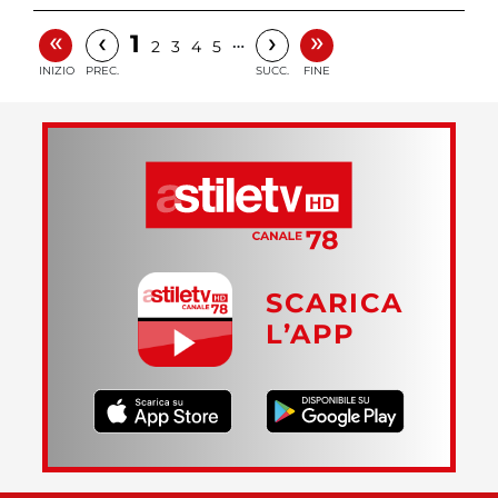
«
»
‹
›
1
…
2
3
4
5
INIZIO
PREC.
SUCC.
FINE
SCARICA
L’APP