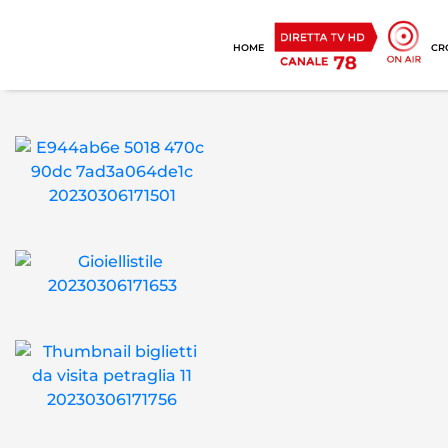
HOME
CR