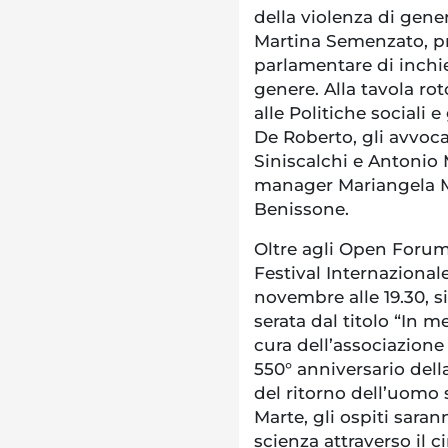
della violenza di gene
Martina Semenzato, p
parlamentare di inchie
genere. Alla tavola ro
alle Politiche sociali 
De Roberto, gli avvoc
Siniscalchi e Antonio 
manager Mariangela Ma
Benissone.
Oltre agli Open Forum,
Festival Internazional
novembre alle 19.30, s
serata dal titolo “In m
cura dell’associazione
550° anniversario dell
del ritorno dell’uomo 
Marte, gli ospiti saran
scienza attraverso il c