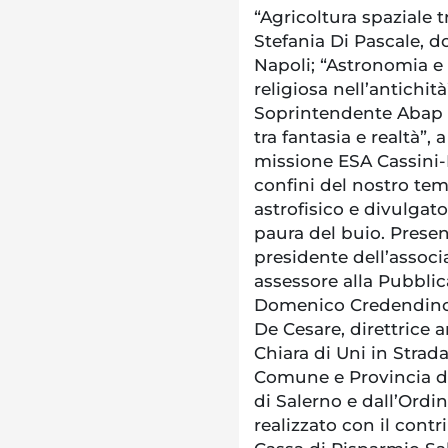
“Agricoltura spaziale t
Stefania Di Pascale, do
Napoli; “Astronomia e 
religiosa nell’antichit
Soprintendente Abap di
tra fantasia e realtà”, 
missione ESA Cassini-H
confini del nostro tem
astrofisico e divulgato
paura del buio. Presenti
presidente dell’associ
assessore alla Pubbli
Domenico Credendino,
De Cesare, direttrice a
Chiara di Uni in Strada.
Comune e Provincia d
di Salerno e dall’Ordi
realizzato con il cont