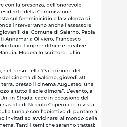
re con la presenza, dell’onorevole
residente della Commissione
sta sul femminicidio e la violenza di
tonda interverranno anche l’assessore
e giovanili del Comune di Salerno, Paola
ati Annamaria Oliviero, Francesco
Montuori, l’imprenditrice e creative
ndia. Modera lo scrittore Tullio
 nel corso della 77a edizione del
e del Cinema di Salerno, giovedì 30
i terrà, presso il cinema Augusteo, una
ezzo a tutto il sole dimora”. L’evento, a
 Uni in Strada, cade in occasione del
a nascita di Niccolò Copernico. In vista
sulla Luna e con l’obiettivo di puntare a
no invitati ad avvicinarsi al mondo della
inema. Tanti i temi che saranno trattati: