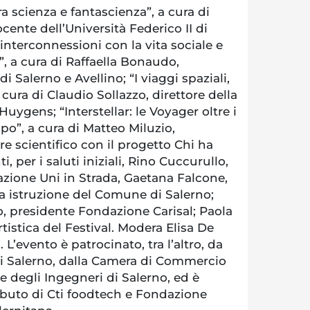
ra scienza e fantascienza”, a cura di
cente dell’Università Federico II di
interconnessioni con la vita sociale e
à”, a cura di Raffaella Bonaudo,
 Salerno e Avellino; “I viaggi spaziali,
a cura di Claudio Sollazzo, direttore della
uygens; “Interstellar: le Voyager oltre i
po”, a cura di Matteo Miluzio,
re scientifico con il progetto Chi ha
, per i saluti iniziali, Rino Cuccurullo,
azione Uni in Strada, Gaetana Falcone,
ca istruzione del Comune di Salerno;
 presidente Fondazione Carisal; Paola
rtistica del Festival. Modera Elisa De
 L’evento è patrocinato, tra l’altro, da
i Salerno, dalla Camera di Commercio
ne degli Ingegneri di Salerno, ed è
ributo di Cti foodtech e Fondazione