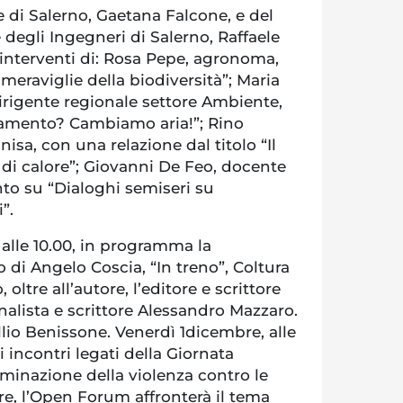
 di Salerno, Gaetana Falcone, e del
 degli Ingegneri di Salerno, Raffaele
i interventi di: Rosa Pepe, agronoma,
meraviglie della biodiversità”; Maria
irigente regionale settore Ambiente,
namento? Cambiamo aria!”; Rino
isa, con una relazione dal titolo “Il
di calore”; Giovanni De Feo, docente
to su “Dialoghi semiseri su
”.
alle 10.00, in programma la
o di Angelo Coscia, “In treno”, Coltura
 oltre all’autore, l’editore e scrittore
rnalista e scrittore Alessandro Mazzaro.
llio Benissone. Venerdì 1dicembre, alle
i incontri legati della Giornata
liminazione della violenza contro le
, l’Open Forum affronterà il tema