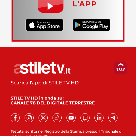
L’APP
Scarica l'app di STILE TV HD
STILE TV HD in onda su:
CANALE 78 DEL DIGITALE TERRESTRE
Testata iscritta nel Registro della Stampa presso il Tribunale di