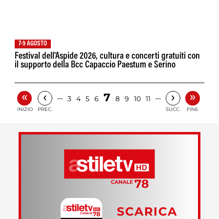
7-9 AGOSTO
Festival dell'Aspide 2026, cultura e concerti gratuiti con
il supporto della Bcc Capaccio Paestum e Serino
«
»
‹
›
7
…
…
3
4
5
6
8
9
10
11
INIZIO
PREC.
SUCC.
FINE
SCARICA