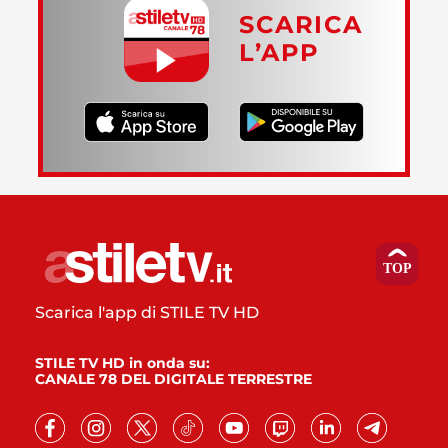
SCARICA
L’APP
Scarica l'app di STILE TV HD
STILE TV HD in onda su:
CANALE 78 DEL DIGITALE TERRESTRE