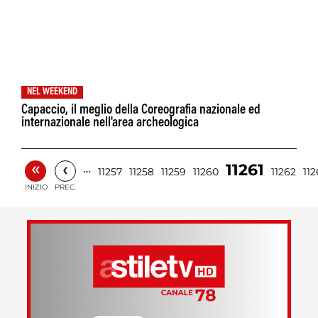
NEL WEEKEND
Capaccio, il meglio della Coreografia nazionale ed
internazionale nell'area archeologica
«
‹
11261
…
11257
11258
11259
11260
11262
112
INIZIO
PREC.