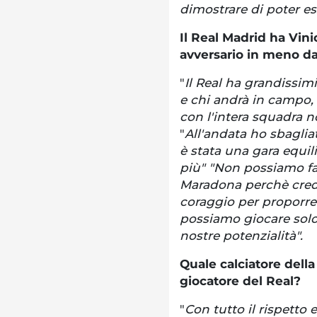
dimostrare di poter es
Il Real Madrid ha Vini
avversario in meno d
"
Il Real ha grandissimi
e chi andrà in campo
con l'intera squadra no
"
All'andata ho sbaglia
è stata una gara equi
più" "Non possiamo far
Maradona perchè credo 
coraggio per proporre
possiamo giocare sol
nostre potenzialità".
Quale calciatore dell
giocatore del Real?
"
Con tutto il rispetto