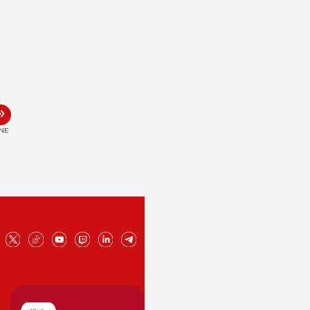
»
INE