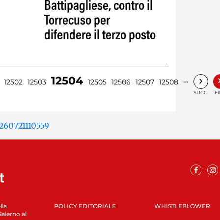
Battipagliese, contro il
Torrecuso per
difendere il terzo posto
›
12504
…
12502
12503
12505
12506
12507
12508
SUCC.
F
lla
POLICY EDITORIALE
WHISTLEBLOWER
Salerno al