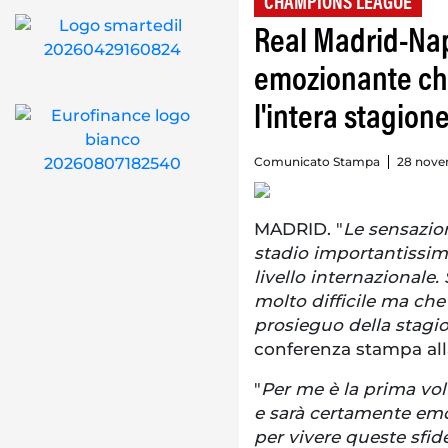
CHAMPIONS LEAGUE
Real Madrid-Napo
emozionante che
l'intera stagion
Comunicato Stampa
28 nove
MADRID. "
Le sensazio
stadio importantissim
livello internazionale.
molto difficile ma che
prosieguo della stagi
conferenza stampa alla
"
Per me è la prima vol
e sarà certamente emo
per vivere queste sfi