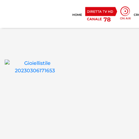
HOME
CR