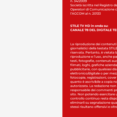
n. 34/2009
Società iscritta nel Registro de
Operatori di Comunicazione c
l’AGCOM al n. 20133
STILE TV HD in onda su:
CANALE 78 DEL DIGITALE T
La riproduzione dei contenuti
giornalistici della testata STI
riservata. Pertanto, è vietata l
riproduzione e l’uso, anche par
testi, fotografie, contenuti au
filmati, loghi, grafiche aziendal
pubblicitarie, con qualsiasi di
elettronico/digitale o per mez
fotocopie, registrazioni, cover
quanto è ascrivibile a copia n
autorizzata. La redazione non
responsabile dei commenti pr
sito. Non potendo esercitare 
controllo continuo resta dispo
eliminarli su segnalazione qual
stessi risultano offensivi e oltr