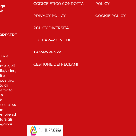
CODICE ETICO CONDOTTA
POLICY
gli
/o
PRIVACY POLICY
COOKIE POLICY
POLICY DIVERSITÀ
ERRESTRE
DICHIARAZIONE DI
TRASPARENZA
LETV è
a
GESTIONE DEI RECLAMI
ziale, di
dio/video,
i e
spositivo
zo di
 e tutto
on
 è
esenti sul
un
nibile ad
ora gli
aggiosi.