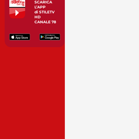
SCARICA
L’APP
di STILETV
HD
CANALE 78