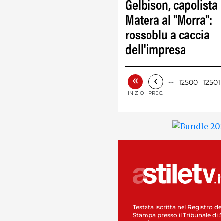
Gelbison, capolista
Matera al "Morra":
rossoblu a caccia
dell'impresa
«
‹
…
12500
12501
INIZIO
PREC.
Testata iscritta nel Registro de
Stampa presso il Tribunale di 