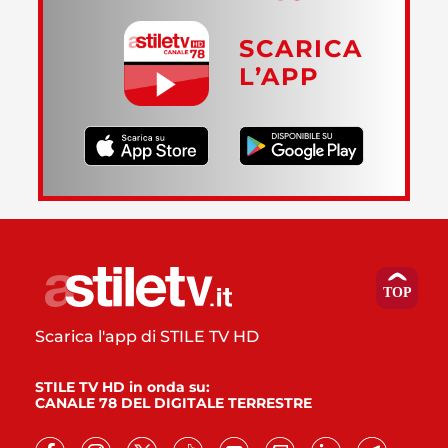
SCARICA
L’APP
Scarica l'app di STILE TV HD
STILE TV HD in onda su:
CANALE 78 DEL DIGITALE TERRESTRE