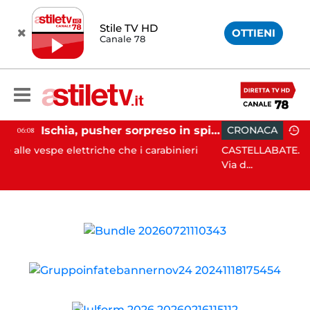
Stile TV HD
OTTIENI
Canale 78
Ischia, pusher sorpreso in spiaggia da carabinieri in Vespa
CRONACA
05:42
lettriche che i carabinieri
CASTELLABATE. Ha perso il contro
Via d...