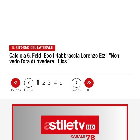
IL RITORNO DEL LATERALE
Calcio a 5, Feldi Eboli riabbraccia Lorenzo Etzi: "Non
vedo l'ora di rivedere i tifosi"
«
»
‹
›
1
…
2
3
4
5
INIZIO
PREC.
SUCC.
FINE