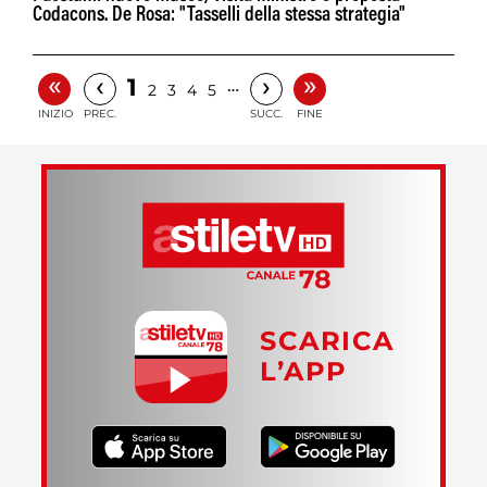
Codacons. De Rosa: "Tasselli della stessa strategia"
«
»
‹
›
1
…
2
3
4
5
INIZIO
PREC.
SUCC.
FINE
SCARICA
L’APP