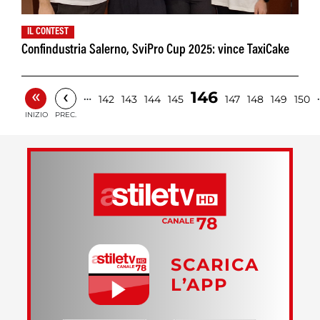
IL CONTEST
Confindustria Salerno, SviPro Cup 2025: vince TaxiCake
«
‹
146
…
142
143
144
145
147
148
149
150
INIZIO
PREC.
SCARICA
L’APP