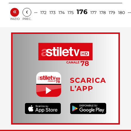
«
‹
176
…
…
172
173
174
175
177
178
179
180
INIZIO
PREC.
SCARICA
L’APP