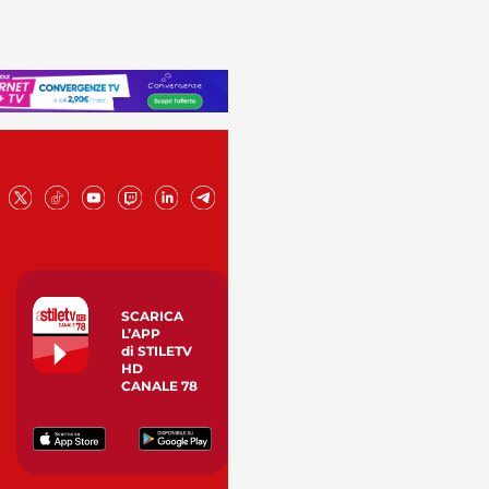
SCARICA
L’APP
di STILETV
HD
CANALE 78