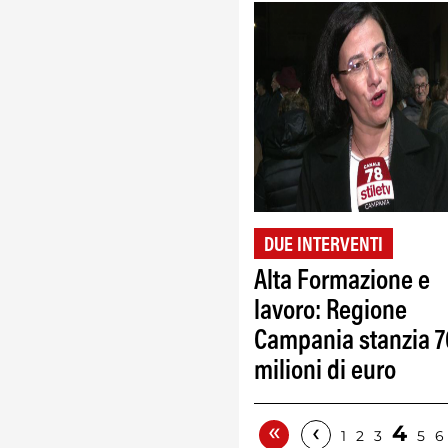
DUE INTERVENTI
Alta Formazione e
lavoro: Regione
Campania stanzia 7
milioni di euro
«
‹
4
1
2
3
5
6