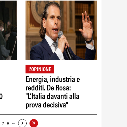
L'OPINIONE
Energia, industria e
redditi. De Rosa:
0
"L’Italia davanti alla
prova decisiva"
»
›
…
7
8