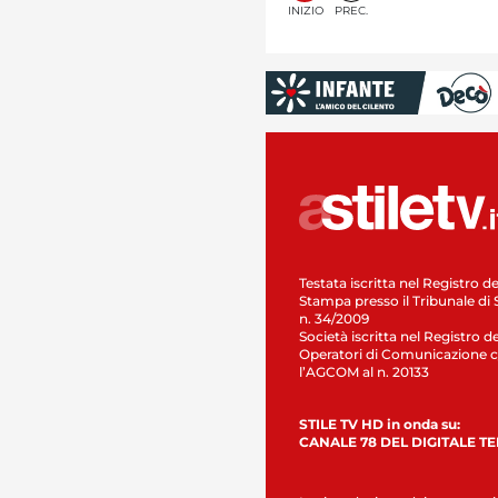
INIZIO
PREC.
Testata iscritta nel Registro de
Stampa presso il Tribunale di 
n. 34/2009
Società iscritta nel Registro de
Operatori di Comunicazione c
l’AGCOM al n. 20133
STILE TV HD in onda su:
CANALE 78 DEL DIGITALE T