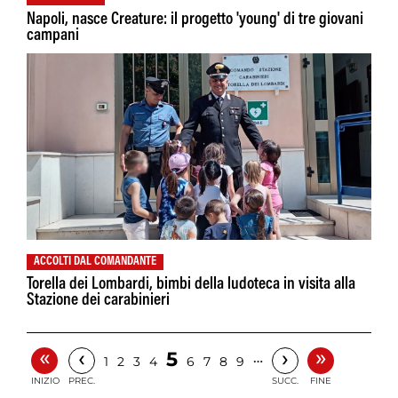
Napoli, nasce Creature: il progetto 'young' di tre giovani
campani
ACCOLTI DAL COMANDANTE
Torella dei Lombardi, bimbi della ludoteca in visita alla
Stazione dei carabinieri
«
»
‹
›
5
…
1
2
3
4
6
7
8
9
INIZIO
PREC.
SUCC.
FINE