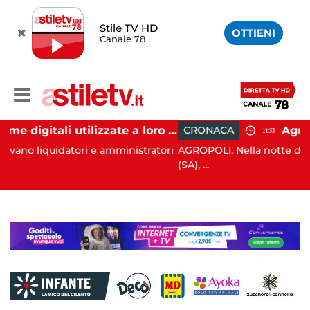
Stile TV HD
OTTIENI
Canale 78
Firme digitali utilizzate a loro insaputa: 9 indagati nel Vallo di Diano
CRONACA
11:33
i e amministratori
AGROPOLI. Nella notte del 6 agosto scorso,
(SA), ...