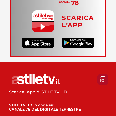
SCARICA
L’APP
Scarica l'app di STILE TV HD
STILE TV HD in onda su:
CANALE 78 DEL DIGITALE TERRESTRE