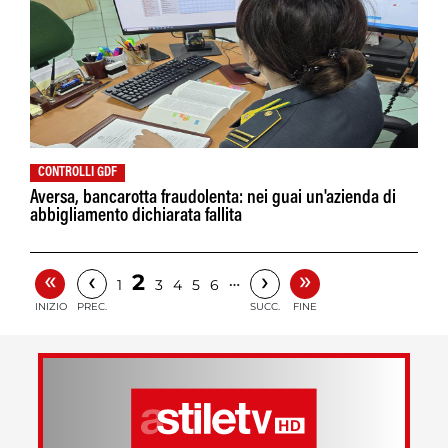
CONTROLLI GDF
Aversa, bancarotta fraudolenta: nei guai un'azienda di
abbigliamento dichiarata fallita
«
»
‹
›
2
…
1
3
4
5
6
INIZIO
PREC.
SUCC.
FINE