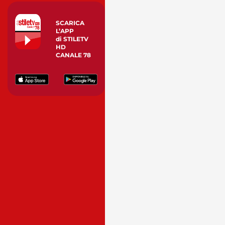
SCARICA
L’APP
di STILETV
HD
CANALE 78