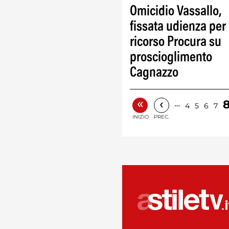
Omicidio Vassallo,
fissata udienza per
ricorso Procura su
proscioglimento
Cagnazzo
«
‹
…
4
5
6
7
INIZIO
PREC.