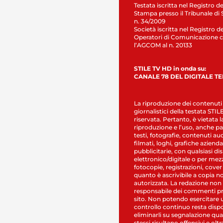
Testata iscritta nel Registro de
Stampa presso il Tribunale di 
n. 34/2009
Società iscritta nel Registro de
Operatori di Comunicazione c
l’AGCOM al n. 20133
STILE TV HD in onda su:
CANALE 78 DEL DIGITALE T
La riproduzione dei contenuti
giornalistici della testata STI
riservata. Pertanto, è vietata l
riproduzione e l’uso, anche par
testi, fotografie, contenuti au
filmati, loghi, grafiche aziendal
pubblicitarie, con qualsiasi di
elettronico/digitale o per mez
fotocopie, registrazioni, cover
quanto è ascrivibile a copia n
autorizzata. La redazione non
responsabile dei commenti pr
sito. Non potendo esercitare 
controllo continuo resta dispo
eliminarli su segnalazione qual
stessi risultano offensivi e oltr