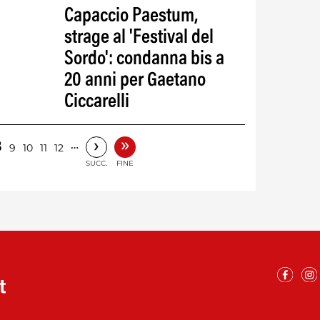
Capaccio Paestum,
strage al 'Festival del
Sordo': condanna bis a
20 anni per Gaetano
Ciccarelli
»
›
8
…
9
10
11
12
SUCC.
FINE