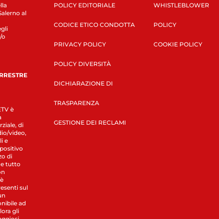
lla
POLICY EDITORIALE
WHISTLEBLOWER
Salerno al
CODICE ETICO CONDOTTA
POLICY
gli
/o
PRIVACY POLICY
COOKIE POLICY
POLICY DIVERSITÀ
ERRESTRE
DICHIARAZIONE DI
TRASPARENZA
LETV è
a
GESTIONE DEI RECLAMI
ziale, di
dio/video,
i e
spositivo
zo di
 e tutto
on
 è
esenti sul
un
nibile ad
ora gli
aggiosi.