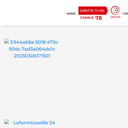
HOME
CR