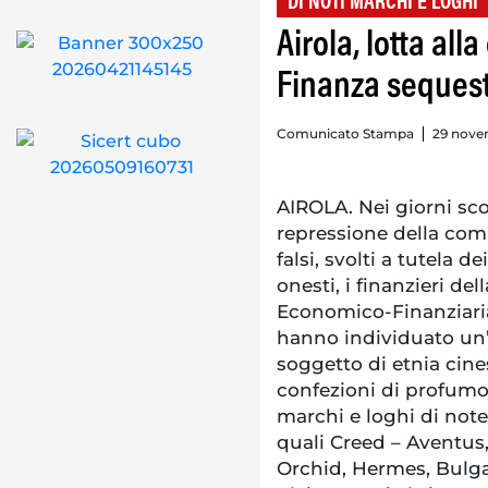
DI NOTI MARCHI E LOGHI
Airola, lotta all
Finanza sequest
Comunicato Stampa
29 nove
AIROLA. Nei giorni scor
repressione della com
falsi, svolti a tutela
onesti, i finanzieri de
Economico-Finanziaria
hanno individuato un’
soggetto di etnia cine
confezioni di profumo 
marchi e loghi di note
quali Creed – Aventus,
Orchid, Hermes, Bulga