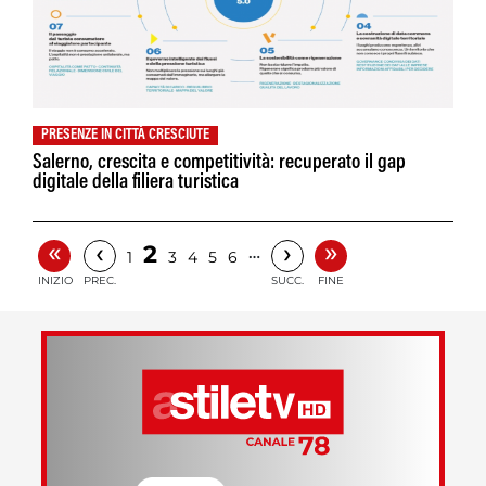
PRESENZE IN CITTÀ CRESCIUTE
Salerno, crescita e competitività: recuperato il gap
digitale della filiera turistica
«
»
‹
›
2
…
1
3
4
5
6
INIZIO
PREC.
SUCC.
FINE