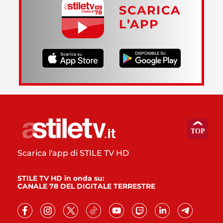
SCARICA
L’APP
Scarica l'app di STILE TV HD
STILE TV HD in onda su:
CANALE 78 DEL DIGITALE TERRESTRE