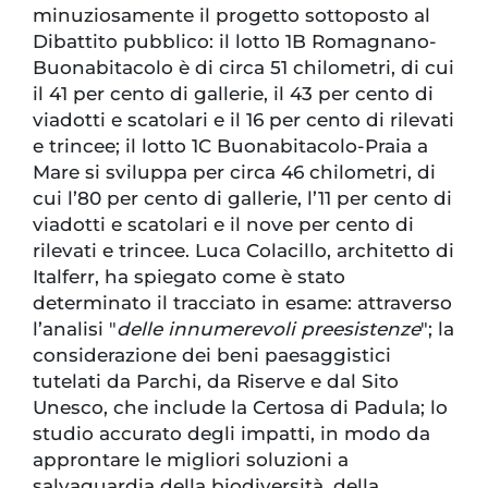
minuziosamente il progetto sottoposto al
Dibattito pubblico: il lotto 1B Romagnano-
Buonabitacolo è di circa 51 chilometri, di cui
il 41 per cento di gallerie, il 43 per cento di
viadotti e scatolari e il 16 per cento di rilevati
e trincee; il lotto 1C Buonabitacolo-Praia a
Mare si sviluppa per circa 46 chilometri, di
cui l’80 per cento di gallerie, l’11 per cento di
viadotti e scatolari e il nove per cento di
rilevati e trincee. Luca Colacillo, architetto di
Italferr, ha spiegato come è stato
determinato il tracciato in esame: attraverso
l’analisi "
delle innumerevoli preesistenze
"; la
considerazione dei beni paesaggistici
tutelati da Parchi, da Riserve e dal Sito
Unesco, che include la Certosa di Padula; lo
studio accurato degli impatti, in modo da
approntare le migliori soluzioni a
salvaguardia della biodiversità, della