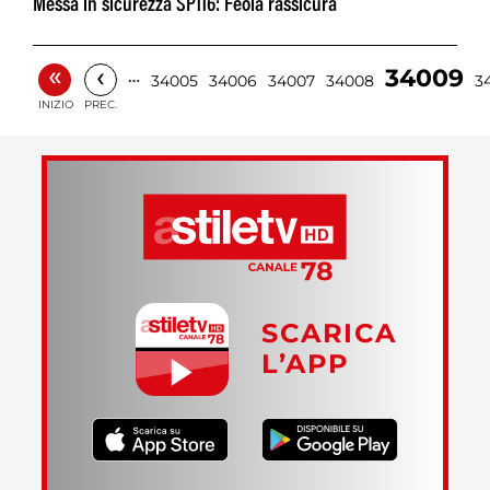
Messa in sicurezza SP116: Feola rassicura
«
‹
34009
…
34005
34006
34007
34008
3
INIZIO
PREC.
SCARICA
L’APP