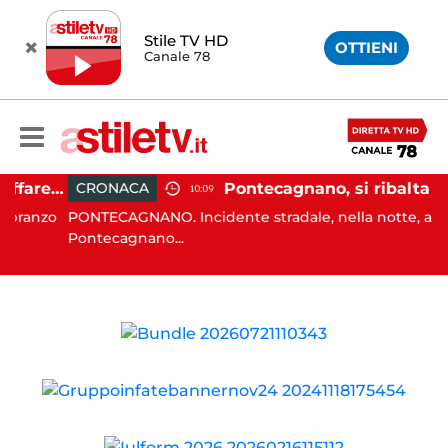
Stile TV HD
OTTIENI
Canale 78
Sant'Antimo, tenta di truffare anziana: 16enne denunciato dai carabinieri
Pontecagnano, si ribalta con l'auto alla rotatoria: giovane ferito
CRONACA
10:09
nzo
PONTECAGNANO. Incidente stradale, nella notte, a
Pontecagnano...