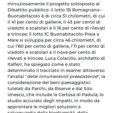
minuziosamente il progetto sottoposto al
Dibattito pubblico: il lotto 1B Romagnano-
Buonabitacolo è di circa 51 chilometri, di cui
il 41 per cento di gallerie, il 43 per cento di
viadotti e scatolari e il 16 per cento di rilevati
e trincee; il lotto 1C Buonabitacolo-Praia a
Mare si sviluppa per circa 46 chilometri, di
cui l’80 per cento di gallerie, l’11 per cento di
viadotti e scatolari e il nove per cento di
rilevati e trincee. Luca Colacillo, architetto di
Italferr, ha spiegato come è stato
determinato il tracciato in esame: attraverso
l’analisi "
delle innumerevoli preesistenze
"; la
considerazione dei beni paesaggistici
tutelati da Parchi, da Riserve e dal Sito
Unesco, che include la Certosa di Padula; lo
studio accurato degli impatti, in modo da
approntare le migliori soluzioni a
salvaguardia della biodiversità, della