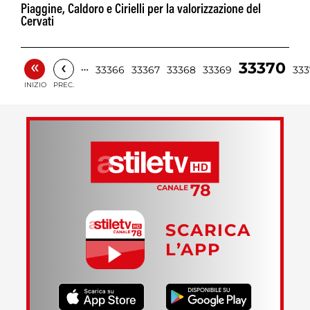
Piaggine, Caldoro e Cirielli per la valorizzazione del
Cervati
«
‹
33370
…
33366
33367
33368
33369
333
INIZIO
PREC.
SCARICA
L’APP