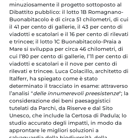
minuziosamente il progetto sottoposto al
Dibattito pubblico: il lotto 1B Romagnano-
Buonabitacolo è di circa 51 chilometri, di cui
il 41 per cento di gallerie, il 43 per cento di
viadotti e scatolari e il 16 per cento di rilevati
e trincee; il lotto 1C Buonabitacolo-Praia a
Mare si sviluppa per circa 46 chilometri, di
cui l’80 per cento di gallerie, l’11 per cento di
viadotti e scatolari e il nove per cento di
rilevati e trincee. Luca Colacillo, architetto di
Italferr, ha spiegato come è stato
determinato il tracciato in esame: attraverso
l’analisi "
delle innumerevoli preesistenze
"; la
considerazione dei beni paesaggistici
tutelati da Parchi, da Riserve e dal Sito
Unesco, che include la Certosa di Padula; lo
studio accurato degli impatti, in modo da
approntare le migliori soluzioni a
salvaguardia della biodiversità, della