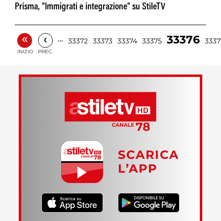
Prisma, "Immigrati e integrazione" su StileTV
«
‹
33376
…
33372
33373
33374
33375
3337
INIZIO
PREC.
SCARICA
L’APP