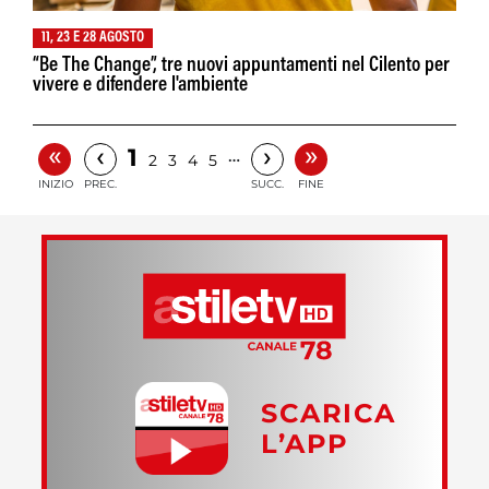
11, 23 E 28 AGOSTO
“Be The Change”, tre nuovi appuntamenti nel Cilento per
vivere e difendere l'ambiente
«
»
‹
›
1
…
2
3
4
5
INIZIO
PREC.
SUCC.
FINE
SCARICA
L’APP