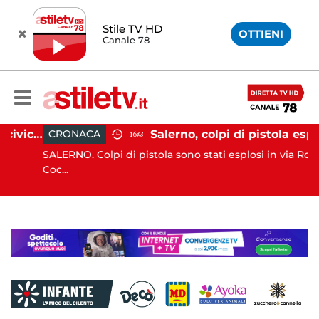
Stile TV HD
OTTIENI
Canale 78
Capaccio Paestum, assise civica drammatica: Paolino senza numeri, Comune a rischio scioglimento
Salerno, colpi di pistola esplosi a Pastena: paura tra i residenti
CRONACA
16:43
SALERNO. Colpi di pistola sono stati esplosi in via Rocco
Coc...