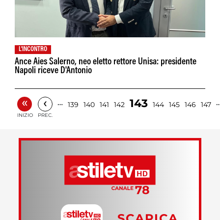
L'INCONTRO
Ance Aies Salerno, neo eletto rettore Unisa: presidente
Napoli riceve D'Antonio
«
‹
143
…
139
140
141
142
144
145
146
147
INIZIO
PREC.
SCARICA