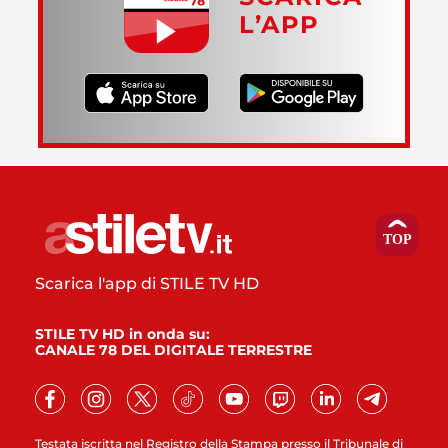
L’APP
Scarica l'app di STILE TV HD
STILE TV HD in onda su:
CANALE 78 DEL DIGITALE TERRESTRE
Testata iscritta nel Registro della Stampa presso il Tribunale di