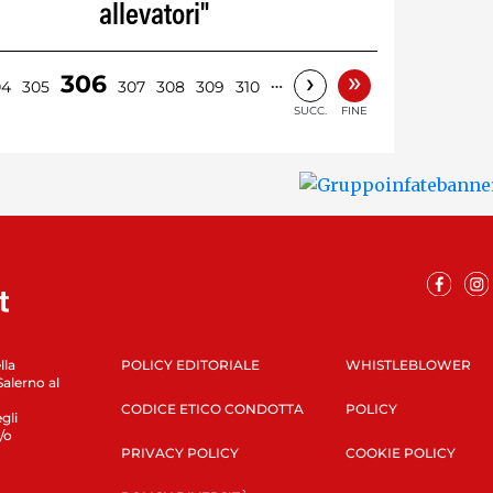
allevatori"
»
›
306
…
04
305
307
308
309
310
SUCC.
FINE
lla
POLICY EDITORIALE
WHISTLEBLOWER
Salerno al
CODICE ETICO CONDOTTA
POLICY
gli
/o
PRIVACY POLICY
COOKIE POLICY