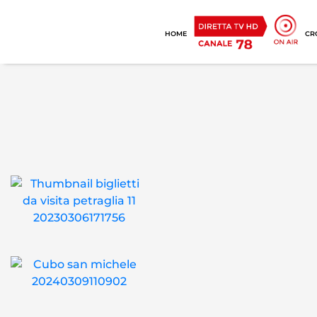
HOME
CR