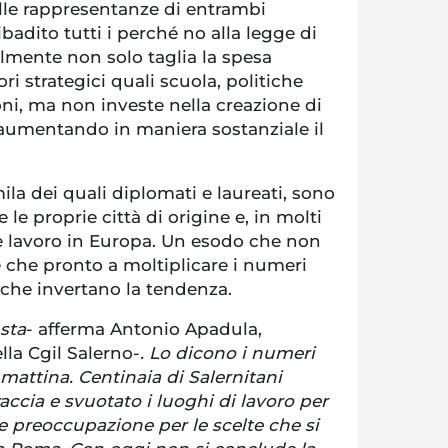
elle rappresentanze di entrambi
badito tutti i perché no alla legge di
lmente non solo taglia la spesa
ori strategici quali scuola, politiche
ioni, ma non investe nella creazione di
 aumentando in maniera sostanziale il
la dei quali diplomati e laureati, sono
re le proprie città di origine e, in molti
care lavoro in Europa. Un esodo che non
 che pronto a moltiplicare i numeri
 che invertano la tendenza.
sta
- afferma Antonio Apadula,
lla Cgil Salerno-
. Lo dicono i numeri
 mattina. Centinaia di Salernitani
accia e svuotato i luoghi di lavoro per
e preoccupazione per le scelte che si