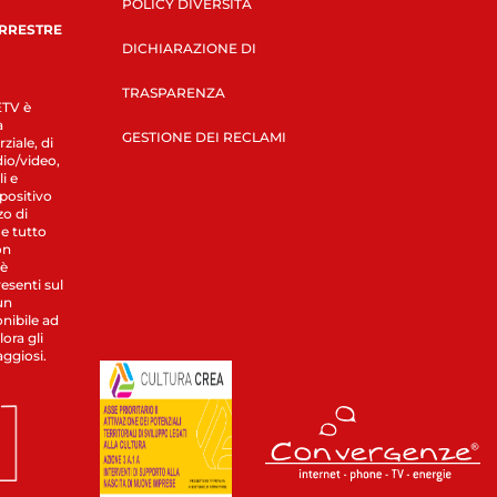
POLICY DIVERSITÀ
ERRESTRE
DICHIARAZIONE DI
TRASPARENZA
LETV è
a
GESTIONE DEI RECLAMI
ziale, di
dio/video,
i e
spositivo
zo di
 e tutto
on
 è
esenti sul
un
nibile ad
ora gli
aggiosi.