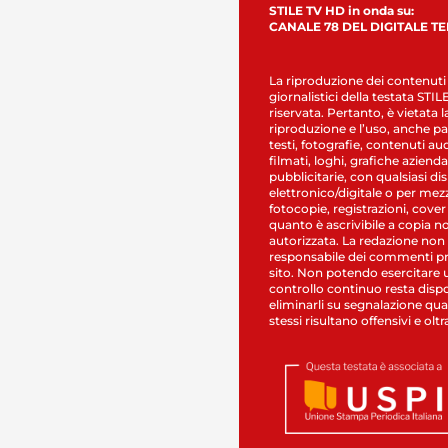
STILE TV HD in onda su:
CANALE 78 DEL DIGITALE T
La riproduzione dei contenuti
giornalistici della testata STI
riservata. Pertanto, è vietata l
riproduzione e l’uso, anche par
testi, fotografie, contenuti au
filmati, loghi, grafiche aziendal
pubblicitarie, con qualsiasi di
elettronico/digitale o per mez
fotocopie, registrazioni, cover
quanto è ascrivibile a copia n
autorizzata. La redazione non
responsabile dei commenti pr
sito. Non potendo esercitare 
controllo continuo resta dispo
eliminarli su segnalazione qual
stessi risultano offensivi e oltr