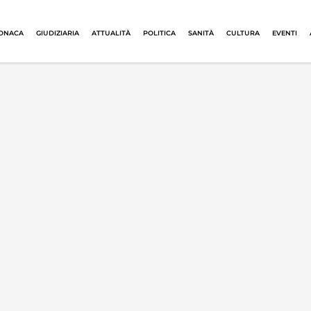
ONACA
GIUDIZIARIA
ATTUALITÀ
POLITICA
SANITÀ
CULTURA
EVENTI