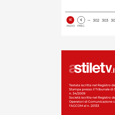
«
‹
…
302
303
3
INIZIO
PREC.
Testata iscritta nel Registro de
Stampa presso il Tribunale di 
n. 34/2009
Società iscritta nel Registro de
Operatori di Comunicazione c
l’AGCOM al n. 20133