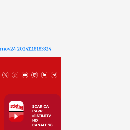
SCARICA
L’APP
di STILETV
HD
CANALE 78