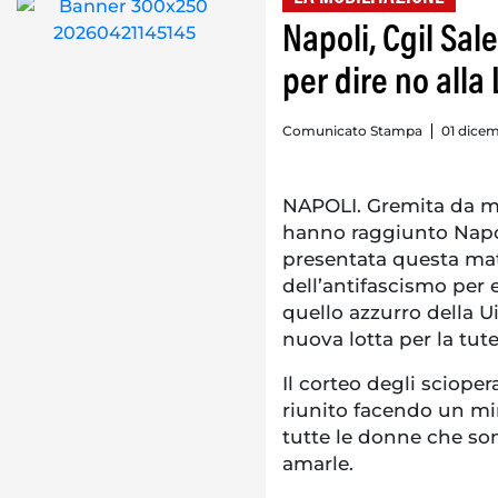
Napoli, Cgil Sal
per dire no alla
Comunicato Stampa
01 dicem
NAPOLI. Gremita da mig
hanno raggiunto Napol
presentata questa mat
dell’antifascismo per e
quello azzurro della U
nuova lotta per la tut
Il corteo degli scioper
riunito facendo un mi
tutte le donne che so
amarle.