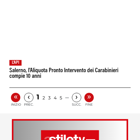
L'API
Salerno, l'Aliquota Pronto Intervento dei Carabinieri
compie 10 anni
«
»
‹
›
1
…
2
3
4
5
INIZIO
PREC.
SUCC.
FINE