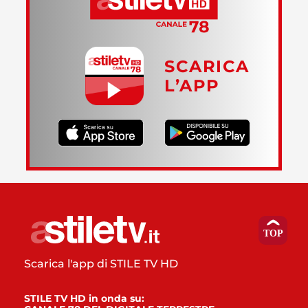
SCARICA
L’APP
Scarica l'app di STILE TV HD
STILE TV HD in onda su: