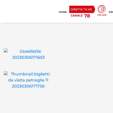
HOME
CR