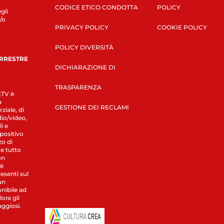
CODICE ETICO CONDOTTA
POLICY
gli
/o
PRIVACY POLICY
COOKIE POLICY
POLICY DIVERSITÀ
ERRESTRE
DICHIARAZIONE DI
TRASPARENZA
LETV è
a
GESTIONE DEI RECLAMI
ziale, di
dio/video,
i e
spositivo
zo di
 e tutto
on
 è
esenti sul
un
nibile ad
ora gli
aggiosi.