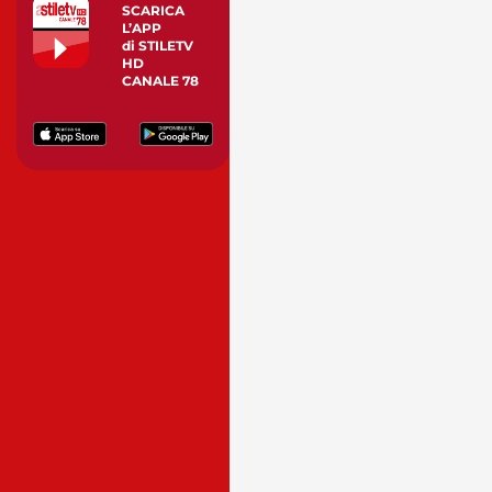
SCARICA
L’APP
di STILETV
HD
CANALE 78