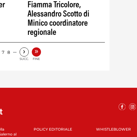
er
Fiamma Tricolore,
Alessandro Scotto di
Minico coordinatore
regionale
»
›
…
7
8
SUCC.
FINE
lla
POLICY EDITORIALE
WHISTLEBLOWER
Salerno al