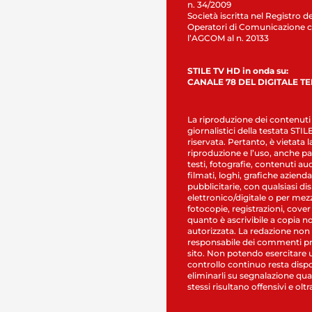
n. 34/2009
Società iscritta nel Registro de
Operatori di Comunicazione c
l’AGCOM al n. 20133
STILE TV HD in onda su:
CANALE 78 DEL DIGITALE T
La riproduzione dei contenuti
giornalistici della testata STI
riservata. Pertanto, è vietata l
riproduzione e l’uso, anche par
testi, fotografie, contenuti au
filmati, loghi, grafiche aziendal
pubblicitarie, con qualsiasi di
elettronico/digitale o per mez
fotocopie, registrazioni, cover
quanto è ascrivibile a copia n
autorizzata. La redazione non
responsabile dei commenti pr
sito. Non potendo esercitare 
controllo continuo resta dispo
eliminarli su segnalazione qual
stessi risultano offensivi e oltr