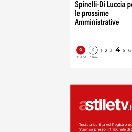
Spinelli-Di Luccia p
le prossime
Amministrative
«
‹
4
1
2
3
5
6
INIZIO
PREC.
Testata iscritta nel Registro de
Stampa presso il Tribunale di 