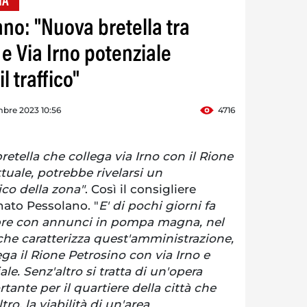
IA"
no: "Nuova bretella tra
e Via Irno potenziale
 traffico"
bre 2023 10:56
4716
etella che collega via Irno con il Rione
ttuale, potrebbe rivelarsi un
ico della zona"
. Così il consigliere
ato Pessolano. "
E' di pochi giorni fa
pre con annunci in pompa magna, nel
che caratterizza quest'amministrazione,
ega il Rione Petrosino con via Irno e
ale. Senz'altro si tratta di un'opera
ante per il quartiere della città che
ro, la viabilità di un'area