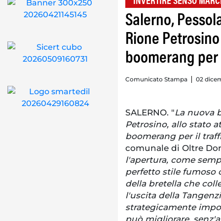
"INVERTIRE SENSO MARC
Salerno, Pessola
Rione Petrosino 
boomerang per il
Comunicato Stampa
02 dicem
SALERNO. "
La nuova br
Petrosino, allo stato a
boomerang per il traff
comunale di Oltre Don
l'apertura, come sem
perfetto stile fumoso 
della bretella che coll
l'uscita della Tangenzi
strategicamente import
può migliorare, senz'alt