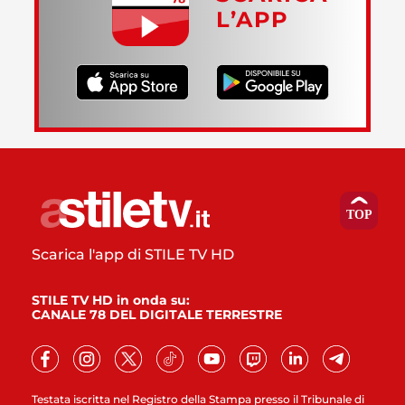
L’APP
Scarica l'app di STILE TV HD
STILE TV HD in onda su:
CANALE 78 DEL DIGITALE TERRESTRE
Testata iscritta nel Registro della Stampa presso il Tribunale di