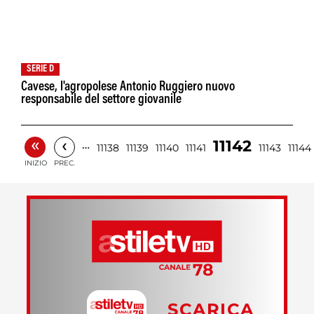
SERIE D
Cavese, l'agropolese Antonio Ruggiero nuovo
responsabile del settore giovanile
«
‹
11142
…
11138
11139
11140
11141
11143
11144
INIZIO
PREC.
SCARICA