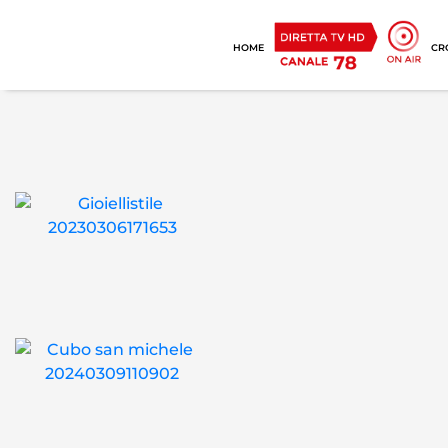
HOME
CR