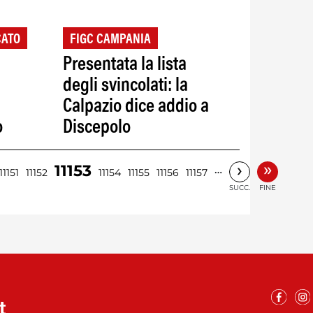
CATO
FIGC CAMPANIA
Presentata la lista
degli svincolati: la
Calpazio dice addio a
o
Discepolo
»
›
11153
…
11151
11152
11154
11155
11156
11157
SUCC.
FINE