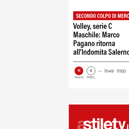
SECONDO COLPO DI MER
Volley, serie C
Maschile: Marco
Pagano ritorna
all'Indomita Salern
«
‹
…
11149
11150
INIZIO
PREC.