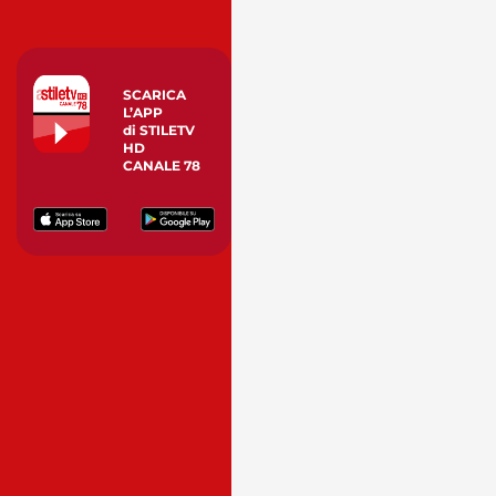
SCARICA
L’APP
di STILETV
HD
CANALE 78