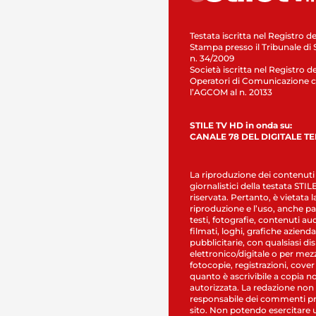
Testata iscritta nel Registro de
Stampa presso il Tribunale di 
n. 34/2009
Società iscritta nel Registro de
Operatori di Comunicazione c
l’AGCOM al n. 20133
STILE TV HD in onda su:
CANALE 78 DEL DIGITALE T
La riproduzione dei contenuti
giornalistici della testata STI
riservata. Pertanto, è vietata l
riproduzione e l’uso, anche par
testi, fotografie, contenuti au
filmati, loghi, grafiche aziendal
pubblicitarie, con qualsiasi di
elettronico/digitale o per mez
fotocopie, registrazioni, cover
quanto è ascrivibile a copia n
autorizzata. La redazione non
responsabile dei commenti pr
sito. Non potendo esercitare 