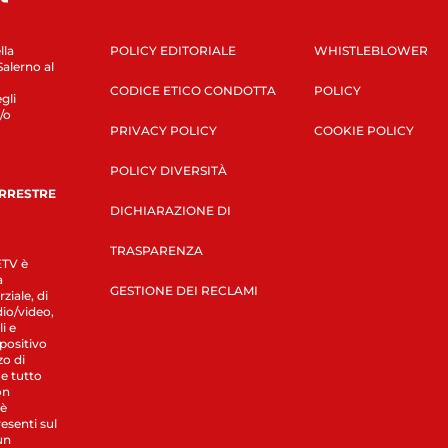
lla
POLICY EDITORIALE
WHISTLEBLOWER
Salerno al
CODICE ETICO CONDOTTA
POLICY
gli
/o
PRIVACY POLICY
COOKIE POLICY
POLICY DIVERSITÀ
ERRESTRE
DICHIARAZIONE DI
TRASPARENZA
LETV è
a
GESTIONE DEI RECLAMI
ziale, di
dio/video,
i e
spositivo
zo di
 e tutto
on
 è
esenti sul
un