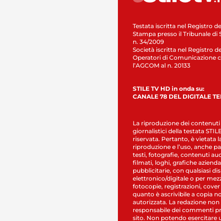
Testata iscritta nel Registro de
Stampa presso il Tribunale di 
n. 34/2009
Società iscritta nel Registro de
Operatori di Comunicazione c
l’AGCOM al n. 20133
STILE TV HD in onda su:
CANALE 78 DEL DIGITALE T
La riproduzione dei contenuti
giornalistici della testata STI
riservata. Pertanto, è vietata l
riproduzione e l’uso, anche par
testi, fotografie, contenuti au
filmati, loghi, grafiche aziendal
pubblicitarie, con qualsiasi di
elettronico/digitale o per mez
fotocopie, registrazioni, cover
quanto è ascrivibile a copia n
autorizzata. La redazione non
responsabile dei commenti pr
sito. Non potendo esercitare 