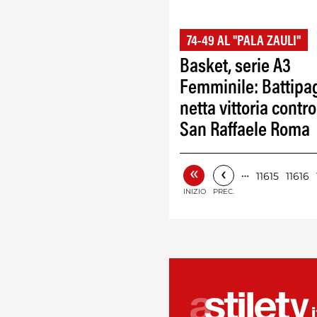
74-49 AL "PALA ZAULI"
Basket, serie A3
Femminile: Battipag
netta vittoria contro 
San Raffaele Roma
«
‹
…
11615
11616
INIZIO
PREC.