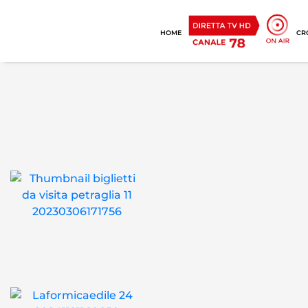
HOME
CR