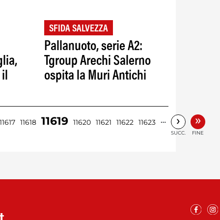
SFIDA SALVEZZA
Pallanuoto, serie A2:
lia,
Tgroup Arechi Salerno
il
ospita la Muri Antichi
»
›
11619
…
11617
11618
11620
11621
11622
11623
SUCC.
FINE