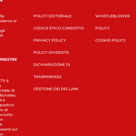
lla
POLICY EDITORIALE
WHISTLEBLOWER
Salerno al
CODICE ETICO CONDOTTA
POLICY
gli
/o
PRIVACY POLICY
COOKIE POLICY
POLICY DIVERSITÀ
ERRESTRE
DICHIARAZIONE DI
TRASPARENZA
LETV è
a
GESTIONE DEI RECLAMI
ziale, di
dio/video,
i e
spositivo
zo di
 e tutto
on
 è
esenti sul
un