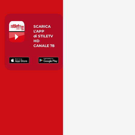
SCARICA
L’APP
di STILETV
HD
CANALE 78