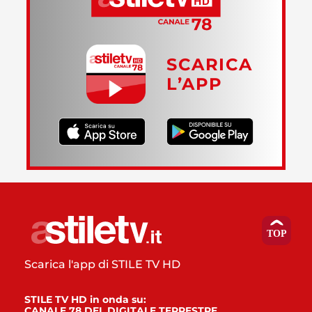
SCARICA
L’APP
Scarica l'app di STILE TV HD
STILE TV HD in onda su:
CANALE 78 DEL DIGITALE TERRESTRE