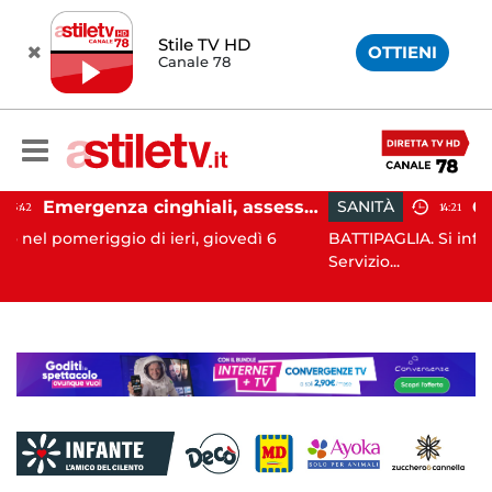
Stile TV HD
OTTIENI
Canale 78
Emergenza cinghiali, assessora Serluca: “Al via il Tavolo tecnico permanente della Regione Campania”
SANITÀ
14:21
eri, giovedì 6
BATTIPAGLIA. Si informano pazienti e donat
Servizio...