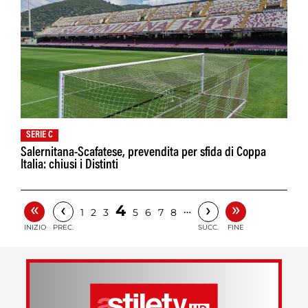
SERIE C
Salernitana-Scafatese, prevendita per sfida di Coppa
Italia: chiusi i Distinti
«
»
‹
›
4
…
1
2
3
5
6
7
8
INIZIO
PREC.
SUCC.
FINE