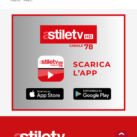
INIZIO
PREC.
SCARICA
L’APP