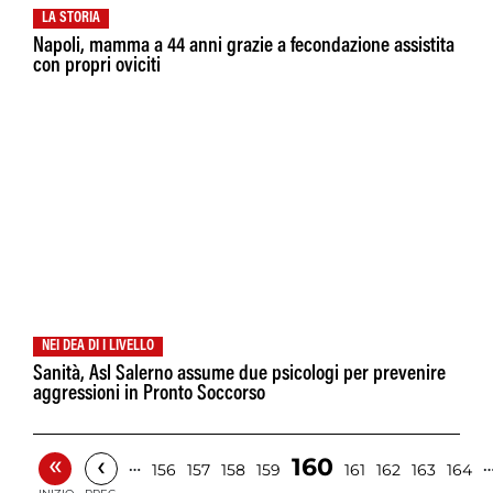
LA STORIA
Napoli, mamma a 44 anni grazie a fecondazione assistita
con propri oviciti
NEI DEA DI I LIVELLO
Sanità, Asl Salerno assume due psicologi per prevenire
aggressioni in Pronto Soccorso
«
‹
160
…
156
157
158
159
161
162
163
164