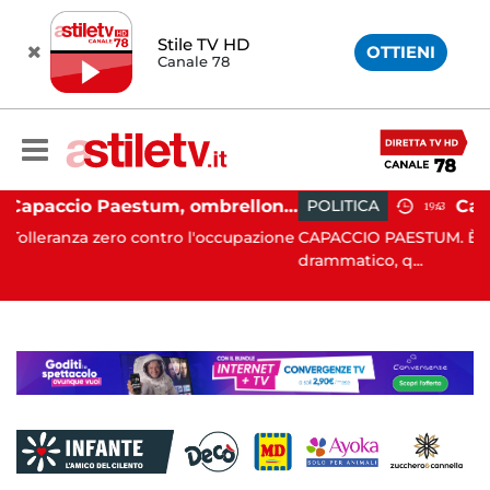
Stile TV HD
OTTIENI
Canale 78
Capaccio Paestum, ombrellone selvaggio: blitz della Municipale, sgomberate tutte le spiagge libere
POLITICA
19:43
ntro l'occupazione
CAPACCIO PAESTUM. È stato un Consiglio
drammatico, q...