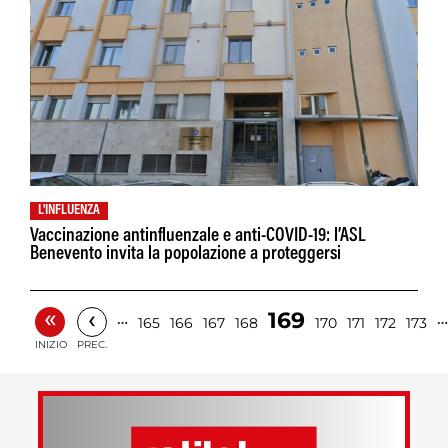
L'INFLUENZA
Vaccinazione antinfluenzale e anti-COVID-19: l’ASL
Benevento invita la popolazione a proteggersi
«
‹
169
…
…
165
166
167
168
170
171
172
173
INIZIO
PREC.