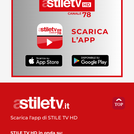
SCARICA
L’APP
Scarica l'app di STILE TV HD
STILE TV HD in onda su: