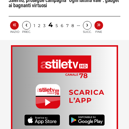
Salerno, prosegue campagna "Ogni lattina vale": gadget
ai bagnanti virtuosi
«
»
‹
›
4
…
1
2
3
5
6
7
8
INIZIO
PREC.
SUCC.
FINE
SCARICA
L’APP