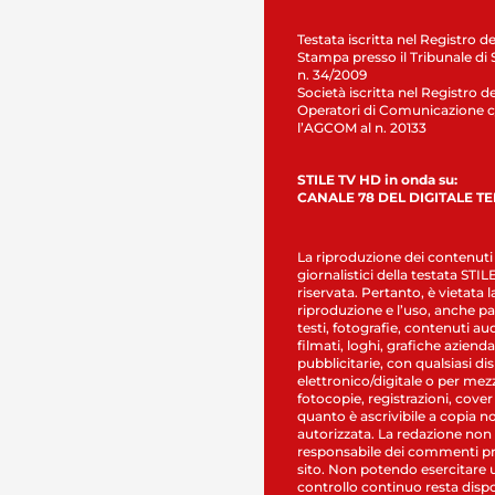
Testata iscritta nel Registro de
Stampa presso il Tribunale di 
n. 34/2009
Società iscritta nel Registro de
Operatori di Comunicazione c
l’AGCOM al n. 20133
STILE TV HD in onda su:
CANALE 78 DEL DIGITALE T
La riproduzione dei contenuti
giornalistici della testata STI
riservata. Pertanto, è vietata l
riproduzione e l’uso, anche par
testi, fotografie, contenuti au
filmati, loghi, grafiche aziendal
pubblicitarie, con qualsiasi di
elettronico/digitale o per mez
fotocopie, registrazioni, cover
quanto è ascrivibile a copia n
autorizzata. La redazione non
responsabile dei commenti pr
sito. Non potendo esercitare 
controllo continuo resta dispo