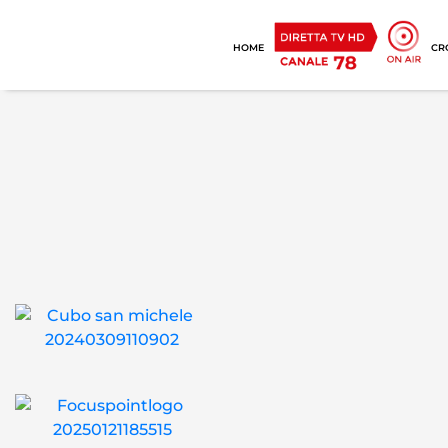
HOME
CR