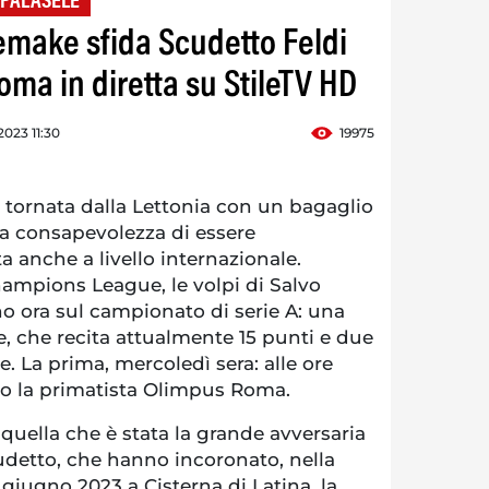
 PALASELE
remake sfida Scudetto Feldi
ma in diretta su StileTV HD
023 11:30
19975
è tornata dalla Lettonia con un bagaglio
a consapevolezza di essere
a anche a livello internazionale.
hampions League, le volpi di Salvo
o ora sul campionato di serie A: una
re, che recita attualmente 15 punti e due
e. La prima, mercoledì sera: alle ore
tro la primatista Olimpus Roma.
 quella che è stata la grande avversaria
udetto, che hanno incoronato, nella
 giugno 2023 a Cisterna di Latina, la