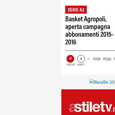
SERIE A2
Basket Agropoli,
aperta campagna
abbonamenti 2015-
2016
«
‹
…
11119
11120
INIZIO
PREC.