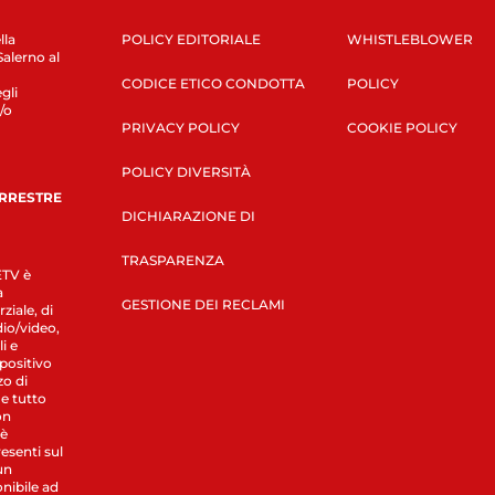
lla
POLICY EDITORIALE
WHISTLEBLOWER
Salerno al
CODICE ETICO CONDOTTA
POLICY
gli
/o
PRIVACY POLICY
COOKIE POLICY
POLICY DIVERSITÀ
ERRESTRE
DICHIARAZIONE DI
TRASPARENZA
LETV è
a
GESTIONE DEI RECLAMI
ziale, di
dio/video,
i e
spositivo
zo di
 e tutto
on
 è
esenti sul
un
nibile ad