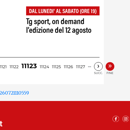
DAL LUNEDI' AL SABATO (ORE 19)
Tg sport, on demand
l’edizione del 12 agosto
»
›
11123
…
11121
11122
11124
11125
11126
11127
SUCC.
FINE