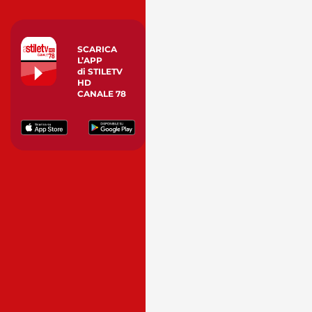
SCARICA
L’APP
di STILETV
HD
CANALE 78