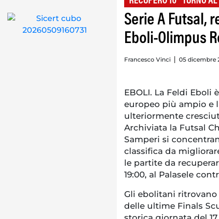
RECUPERO 10^ TURNO AL
Serie A Futsal, 
Eboli-Olimpus Ro
Francesco Vinci
05 dicembre 2
EBOLI. La Feldi Eboli 
europeo più ampio e l
ulteriormente cresciut
Archiviata la Futsal C
Samperi si concentran
classifica da migliora
le partite da recuperar
19:00, al Palasele con
Gli ebolitani ritrovano
delle ultime Finals Sc
storica giornata del 17