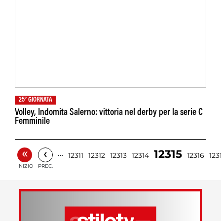
25° GIORNATA
Volley, Indomita Salerno: vittoria nel derby per la serie C
Femminile
«
‹
12315
…
12311
12312
12313
12314
12316
123
INIZIO
PREC.