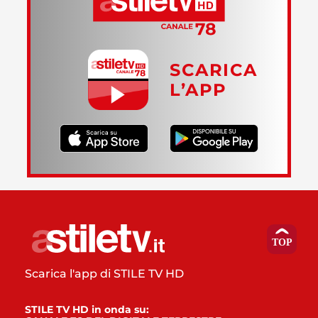
SCARICA
L’APP
Scarica l'app di STILE TV HD
STILE TV HD in onda su: