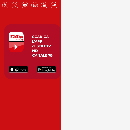
SCARICA
L’APP
di STILETV
HD
CANALE 78