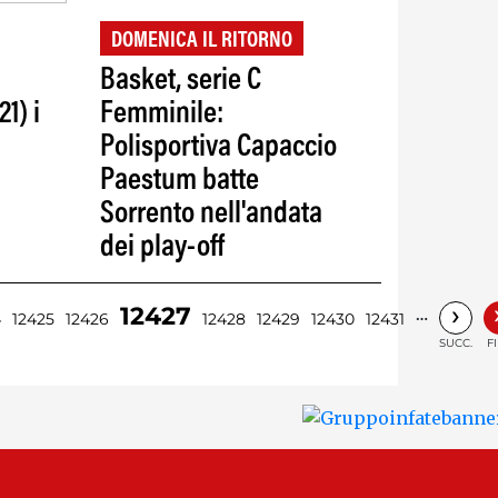
DOMENICA IL RITORNO
Basket, serie C
21) i
Femminile:
Polisportiva Capaccio
Paestum batte
Sorrento nell'andata
dei play-off
›
12427
…
4
12425
12426
12428
12429
12430
12431
SUCC.
F