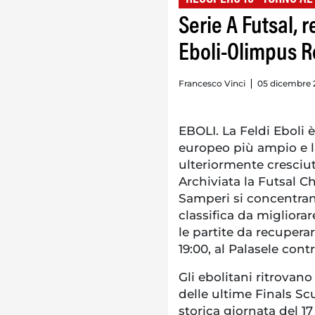
Serie A Futsal, 
Eboli-Olimpus Ro
Francesco Vinci
05 dicembre 2
EBOLI. La Feldi Eboli 
europeo più ampio e l
ulteriormente cresciut
Archiviata la Futsal C
Samperi si concentran
classifica da migliora
le partite da recuperar
19:00, al Palasele con
Gli ebolitani ritrovano
delle ultime Finals Sc
storica giornata del 17