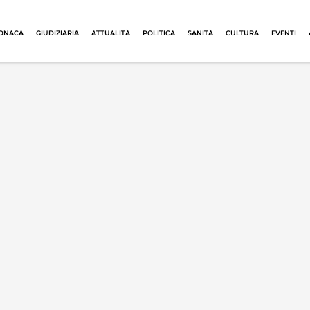
ONACA
GIUDIZIARIA
ATTUALITÀ
POLITICA
SANITÀ
CULTURA
EVENTI