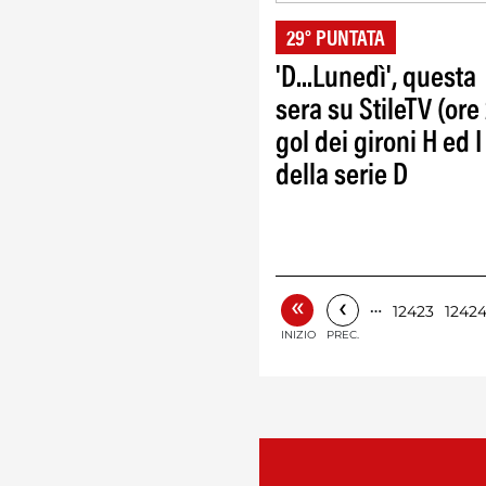
29° PUNTATA
'D...Lunedì', questa
sera su StileTV (ore 
gol dei gironi H ed I
della serie D
«
‹
…
12423
1242
INIZIO
PREC.