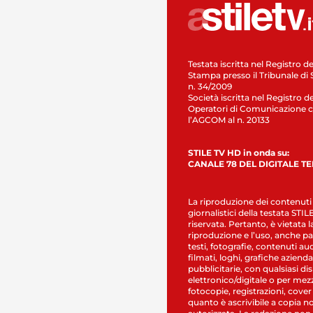
Testata iscritta nel Registro de
Stampa presso il Tribunale di 
n. 34/2009
Società iscritta nel Registro de
Operatori di Comunicazione c
l’AGCOM al n. 20133
STILE TV HD in onda su:
CANALE 78 DEL DIGITALE T
La riproduzione dei contenuti
giornalistici della testata STI
riservata. Pertanto, è vietata l
riproduzione e l’uso, anche par
testi, fotografie, contenuti au
filmati, loghi, grafiche aziendal
pubblicitarie, con qualsiasi di
elettronico/digitale o per mez
fotocopie, registrazioni, cover
quanto è ascrivibile a copia n