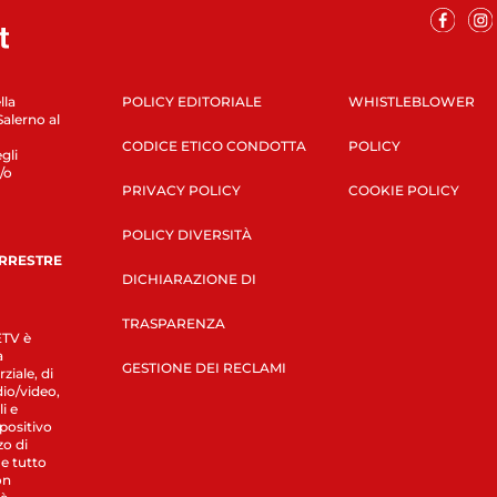
lla
POLICY EDITORIALE
WHISTLEBLOWER
Salerno al
CODICE ETICO CONDOTTA
POLICY
gli
/o
PRIVACY POLICY
COOKIE POLICY
POLICY DIVERSITÀ
ERRESTRE
DICHIARAZIONE DI
TRASPARENZA
LETV è
a
GESTIONE DEI RECLAMI
ziale, di
dio/video,
i e
spositivo
zo di
 e tutto
on