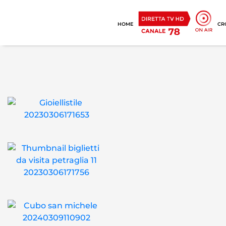
HOME
CR