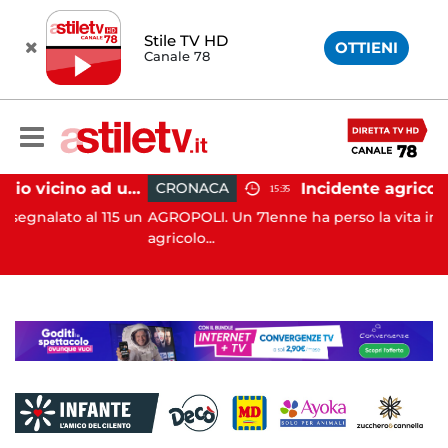
Stile TV HD
OTTIENI
Canale 78
Salerno, incendio vicino ad un traliccio: tempestivi i soccorsi
CRONACA
15:35
l 115 un
AGROPOLI. Un 71enne ha perso la vita in un incident
agricolo...