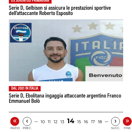
EX JUVENTUS PRIMAVERA
Serie D, Gelbison si assicura le prestazioni sportive
dell'attaccante Roberto Esposito
DAL 2021 IN ITALIA
Serie D, Ebolitana ingaggia attaccante argentino Franco
Emmanuel Bolò
«
»
‹
›
14
…
…
10
11
12
13
15
16
17
18
INIZIO
PREC.
SUCC.
FINE